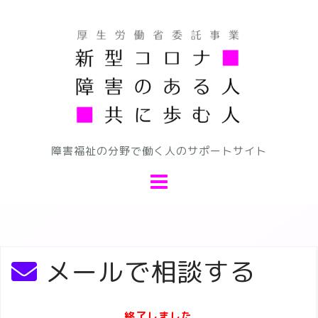
コ
ン
テ
ン
ツ
へ
ス
キ
障害福祉の分野で働く人のサポートサイト
ッ
プ
メールで相談する
終了しました