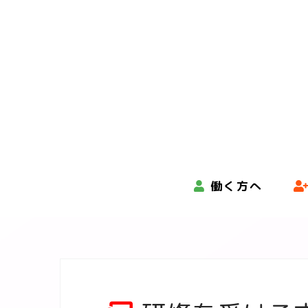
コ
ン
テ
ン
ツ
へ
ス
キ
ッ
プ
働く方へ