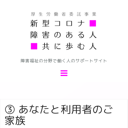
コ
ン
テ
ン
ツ
へ
ス
キ
障害福祉の分野で働く人のサポートサイト
ッ
プ
③ あなたと利用者のご
家族