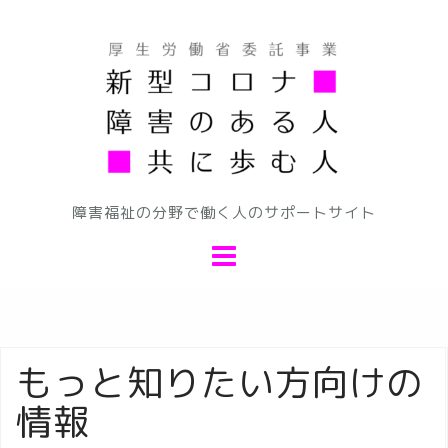
コ
ン
テ
ン
ツ
へ
ス
キ
障害福祉の分野で働く人のサポートサイト
ッ
プ
もっと知りたい方向けの
情報