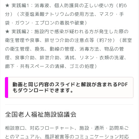
★ 実践編1：消毒液、個人防護具の正しい使い方（約6
分）（次亜塩素酸ナトリウムの使用方法、マスク・手
袋・ガウン・エプロンの着脱や破棄）
★ 実践編2：施設内で感染が疑われる方が発生した際の
衛生管理や食事、排せつ介助の注意点等（約7分）（居室
の衛生管理、換気、動線の管理、消毒方法、物品の管
理、食事介助、排泄介助、清拭、リネン・衣類の洗濯、
廊下・共有スペースの清掃、ゴミの処理）
動画と同じ内容のスライドと解説が含まれるPDF
もダウンロードできます。
全国老人福祉施設協議会
相談窓口、対応フローチャート、施設・通所・訪問系ご
とのマニュアル、風評被害等のコミュニケーション対応