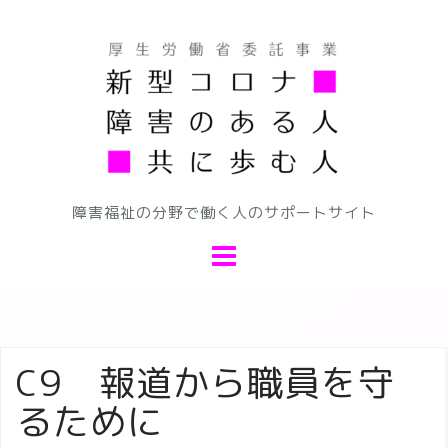
コ
ン
テ
ン
ツ
へ
ス
キ
障害福祉の分野で働く人のサポートサイト
ッ
プ
C9 報道から職員を守
るために