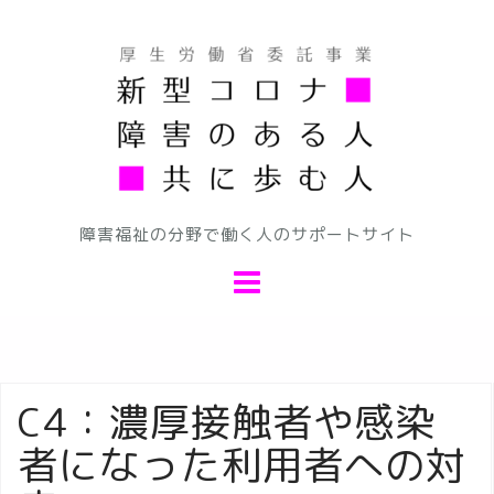
コ
ン
テ
ン
ツ
へ
ス
キ
障害福祉の分野で働く人のサポートサイト
ッ
プ
C4：濃厚接触者や感染
者になった利用者への対